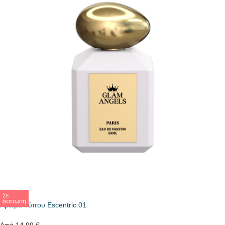
Σε
έκπτωση
Άρωμα Τύπου Escentric 01