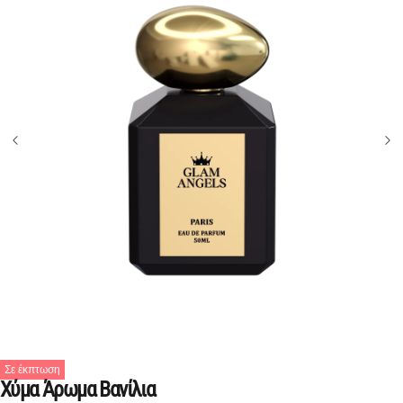
Σε έκπτωση
Χύμα Άρωμα Βανίλια