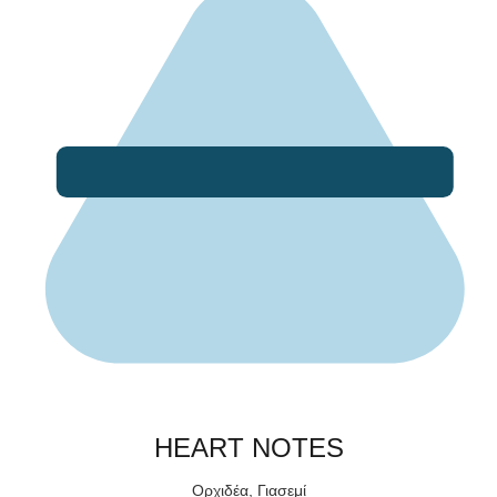
HEART NOTES
Ορχιδέα, Γιασεμί