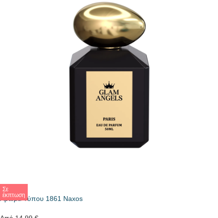
Σε
έκπτωση
Άρωμα Τύπου 1861 Naxos